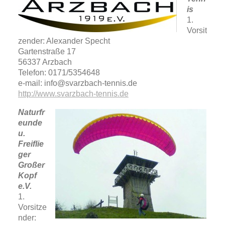
is
1.
Vorsit
zender: Alexander Specht
Gartenstraße 17
56337 Arzbach
Telefon: 0171/5354648
e-mail: info@svarzbach-tennis.de
http://www.svarzbach-tennis.de
Naturfr
eunde
u.
Freiflie
ger
Großer
Kopf
e.V.
1.
Vorsitze
nder: