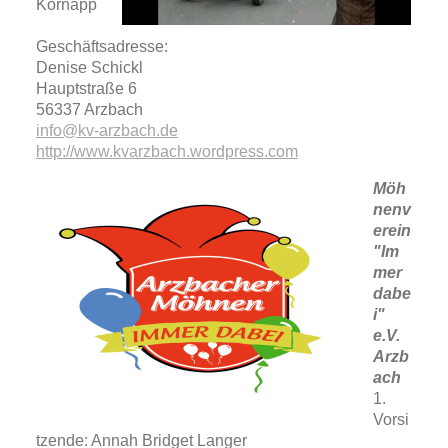
Kornapp
Geschäftsadresse:
Denise Schickl
Hauptstraße 6
56337 Arzbach
info
@kv-arzbach.de
http://www.kvarzbach.wordpress.com
Möh
nenv
erein
"Im
mer
dabe
i"
e.V.
Arzb
ach
1.
Vorsi
tzende: Annah Bridget Langer