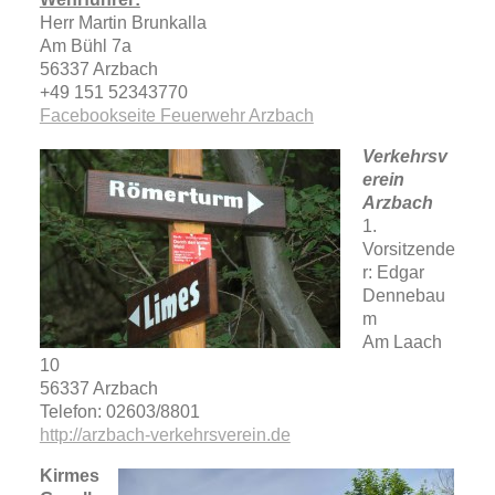
Herr Martin Brunkalla
Am Bühl 7a
56337 Arzbach
+49 151 52343770
Facebookseite Feuerwehr Arzbach
Verkehrsv
erein
Arzbach
1.
Vorsitzende
r: Edgar
Dennebau
m
Am Laach
10
56337 Arzbach
Telefon: 02603/8801
http://arzbach-verkehrsverein.de
Kirmes