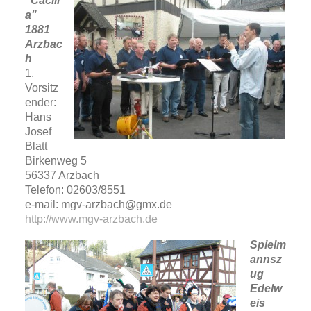
"Cäcili
a"
1881
Arzbac
h
1.
Vorsitz
ender:
Hans
Josef
Blatt
Birkenweg 5
56337 Arzbach
Telefon: 02603/8551
e-mail: mgv-arzbach@gmx.de
http://www.mgv-arzbach.de
Spielm
annsz
ug
Edelw
eis