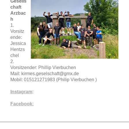
Gesells
chaft
Arzbac
h
1.
Vorsitz
ende:
Jessica
Hentzs
chel
2.
Vorsitzender: Phillip Vierbuchen
Mail: kirmes.geselschaft@gmx.de
Mobil: 015121271983 (Philip Vierbuchen )
Instagram
:
Facebook: