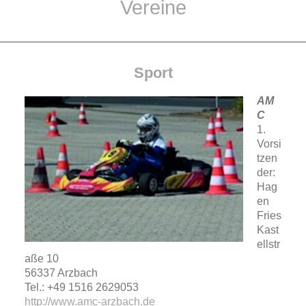
Vereine
Sport
AM
C
1.
Vorsi
tzen
der:
Hag
en
Fries
Kast
ellstr
aße 10
56337 Arzbach
Tel.: +49 1516 2629053
http://www.amc-arzbach.de