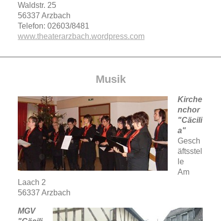
Waldstr. 25
56337 Arzbach
Telefon: 02603/8481
www.theaterarzbach.wordpress.
com
Musik
Kirche
nchor
"Cäcili
a"
Gesch
äftsstel
le
Am
Laach 2
56337 Arzbach
MGV