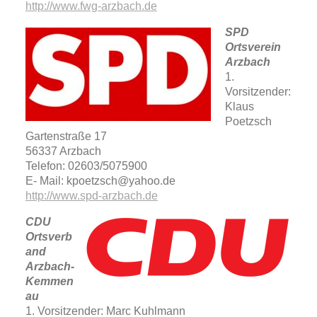
http://www.fwg-arzbach.de
SPD
Ortsverein
Arzbach
1.
Vorsitzender:
Klaus
Poetzsch
Gartenstraße 17
56337 Arzbach
Telefon: 02603/5075900
E- Mail: kpoetzsch@yahoo.de
http://www.spd-arzbach.de
CDU
Ortsverb
and
Arzbach-
Kemmen
au
1. Vorsitzender: Marc Kuhlmann