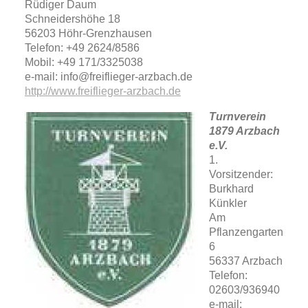
Rüdiger Daum
Schneidershöhe 18
56203 Höhr-Grenzhausen
Telefon: +49 2624/8586
Mobil: +49 171/3325038
e-mail: info@freiflieger-arzbach.de
http://www.freiflieger-arzbach.de
Turnverein
1879 Arzbach
e.V.
1.
Vorsitzender:
Burkhard
Künkler
Am
Pflanzengarten
6
56337 Arzbach
Telefon:
02603/936940
e-mail: