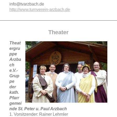
info@tvarzbach.de
http://www.turnverein-arzbach.de
Theater
Theat
ergru
ppe
Arzba
ch
e.V.-
Grup
pe
der
kath.
Pfarr
gemei
nde St. Peter u. Paul Arzbach
1. Vorsitzender: Rainer Lehmler