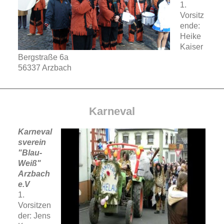
1.
Vorsitz
ende:
Heike
Kaiser
Bergstraße 6a
56337 Arzbach
Karneval
Karneval
sverein
"Blau-
Weiß"
Arzbach
e.V
1.
Vorsitzen
der: Jens