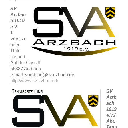
SV
Arzbac
h 1919
e.V.
1.
Vorsitze
nder:
Thilo
Reinert
Auf der Gass 8
56337 Arzbach
e-mail: vorstand@svarzbach.de
http://www.svarzbach.de
SV
Arzb
ach
1919
e.V./
Abt.
Tenn